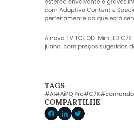
estéreo envolvente e graves i
com Adaptive Content e Specia
perfeitamente ao que está sen
A nova TV TCL QD-Mini LED C7K 
junho, com preços sugeridos de
TAGS
#
AI
#
AiPQ Pro
#
C7K
#
comando 
COMPARTILHE