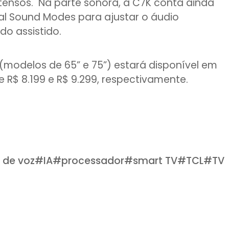
ntensos. Na parte sonora, a C7K conta ainda
l Sound Modes para ajustar o áudio
do assistido.
(modelos de 65” e 75”) estará disponível em
 R$ 8.199 e R$ 9.299, respectivamente.
de voz
#
IA
#
processador
#
smart TV
#
TCL
#
TV