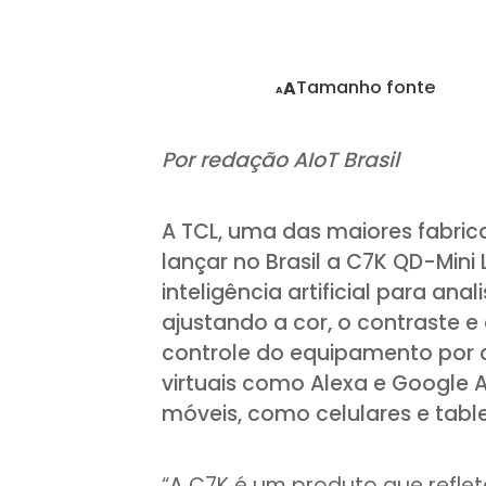
Tamanho fonte
A
A
Por redação AIoT Brasil
A TCL, uma das maiores fabric
lançar no Brasil a C7K QD-Mini 
inteligência artificial para an
ajustando a cor, o contraste e 
controle do equipamento por 
virtuais como Alexa e Google A
móveis, como celulares e table
“A C7K é um produto que reflet