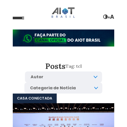
A
A
Posts
Tag:
tcl
CASA CONECTADA