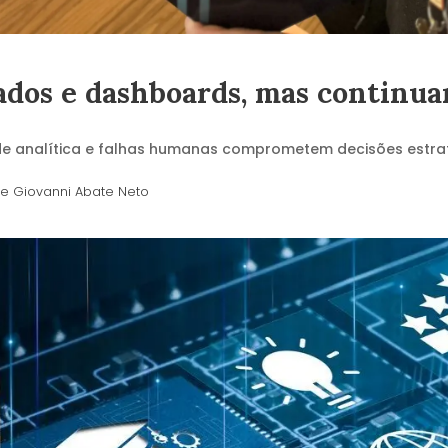
ados e dashboards, mas continu
dade analítica e falhas humanas comprometem decisões est
 e Giovanni Abate Neto