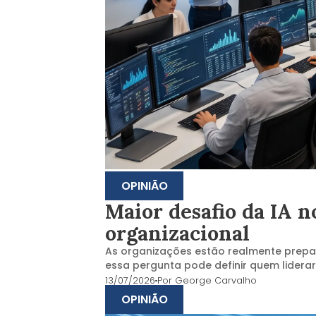
OPINIÃO
Maior desafio da IA n
organizacional
As organizações estão realmente prepa
essa pergunta pode definir quem lidera
13/07/2026
Por
George Carvalho
OPINIÃO