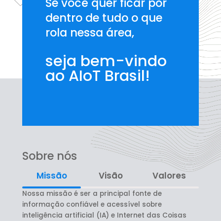
Se você quer ficar por
dentro de tudo o que
rola nessa área,
seja bem-vindo
ao AIoT Brasil!
Sobre nós
Missão
Visão
Valores
Nossa missão é ser a principal fonte de
informação confiável e acessível sobre
inteligência artificial (IA) e Internet das Coisas