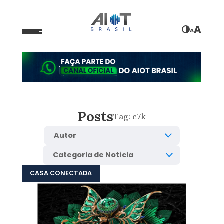
A
A
Posts
Tag:
c7k
CASA CONECTADA