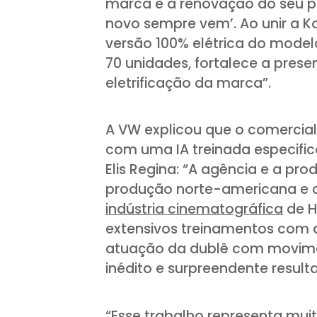
marca e a renovação do seu po
novo sempre vem’. Ao unir a K
versão 100% elétrica do modelo
70 unidades, fortalece a prese
eletrificação da marca”.
A VW explicou que o comercial 
com uma IA treinada especifi
Elis Regina: “A agência e a p
produção norte-americana e co
indústria cinematográfica
de H
extensivos treinamentos com 
atuação da dublê com movime
inédito e surpreendente result
“Esse trabalho representa muit