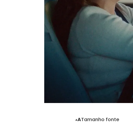
Tamanho fonte
A
A