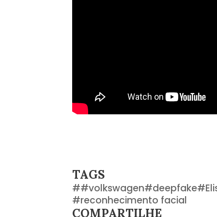
TAGS
#
#volkswagen
#
deepfake
#
El
#
reconhecimento facial
COMPARTILHE