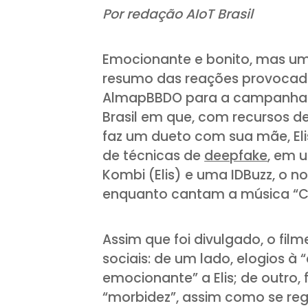
Por redação AIoT Brasil
Emocionante e bonito, mas um
resumo das reações provocada
AlmapBBDO para a campanha i
Brasil em que, com recursos de i
faz um dueto com sua mãe, Elis
de técnicas de
deepfake
, em 
Kombi (Elis) e uma IDBuzz, o nov
enquanto cantam a música “Co
Assim que foi divulgado, o film
sociais: de um lado, elogios à
emocionante” a Elis; de outro
“morbidez”, assim como se reg