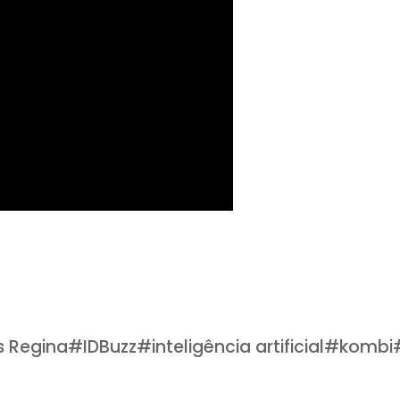
is Regina
#
IDBuzz
#
inteligência artificial
#
kombi