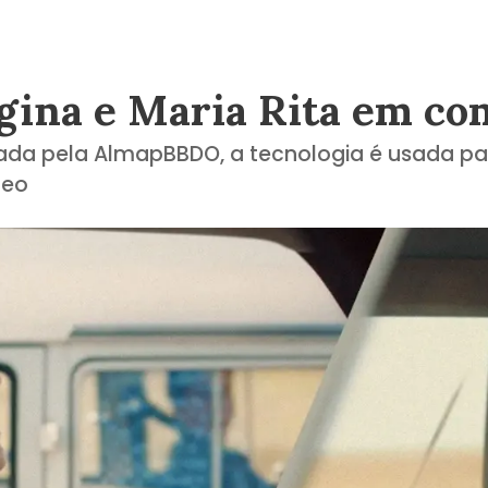
egina e Maria Rita em c
iada pela AlmapBBDO, a tecnologia é usada p
deo