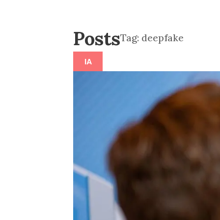
Posts
Tag:
deepfake
IA