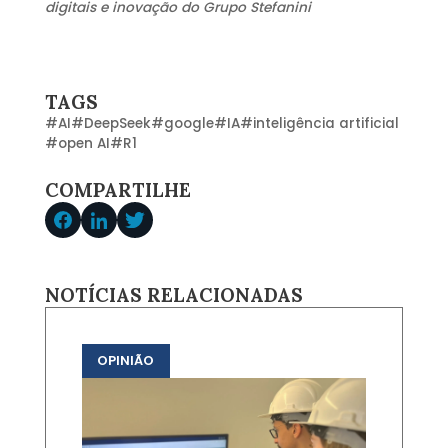
digitais e inovação do Grupo Stefanini
TAGS
#
AI
#
DeepSeek
#
google
#
IA
#
inteligência artificial
#
open AI
#
R1
COMPARTILHE
NOTÍCIAS RELACIONADAS
OPINIÃO