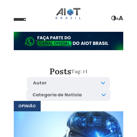
A
A
Posts
Tag:
r1
OPINIÃO