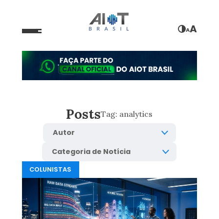
A
A
Posts
Tag:
analytics
COLUNISTAS