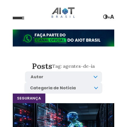
A
A
Posts
Tag:
agentes-de-ia
SEGURANÇA