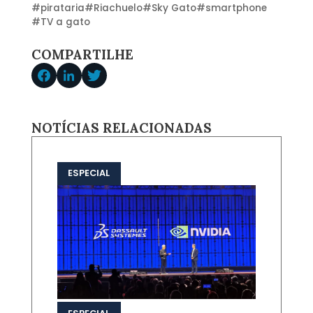
#
pirataria
#
Riachuelo
#
Sky Gato
#
smartphone
#
TV a gato
COMPARTILHE
NOTÍCIAS RELACIONADAS
ESPECIAL