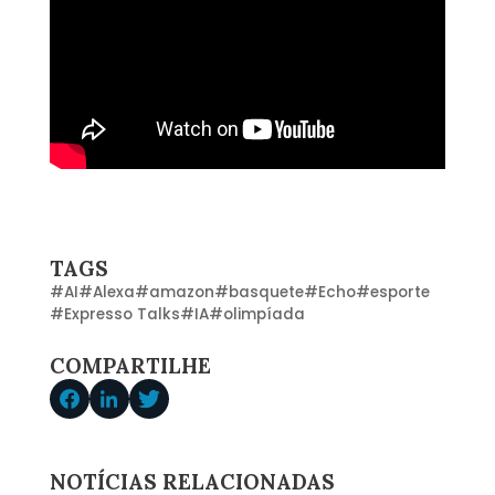
TAGS
#
AI
#
Alexa
#
amazon
#
basquete
#
Echo
#
esporte
#
Expresso Talks
#
IA
#
olimpíada
COMPARTILHE
NOTÍCIAS RELACIONADAS