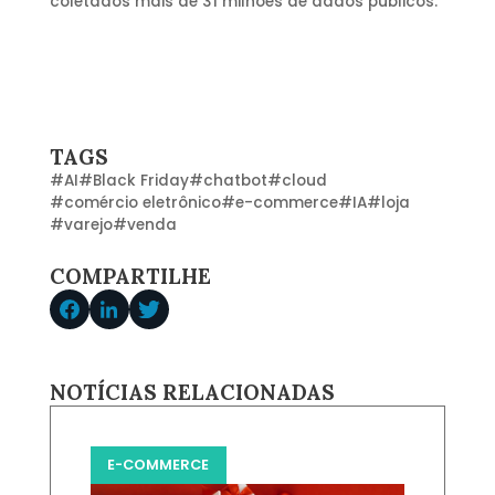
coletados mais de 31 milhões de dados públicos.
TAGS
#
AI
#
Black Friday
#
chatbot
#
cloud
#
comércio eletrônico
#
e-commerce
#
IA
#
loja
#
varejo
#
venda
COMPARTILHE
NOTÍCIAS RELACIONADAS
E-COMMERCE