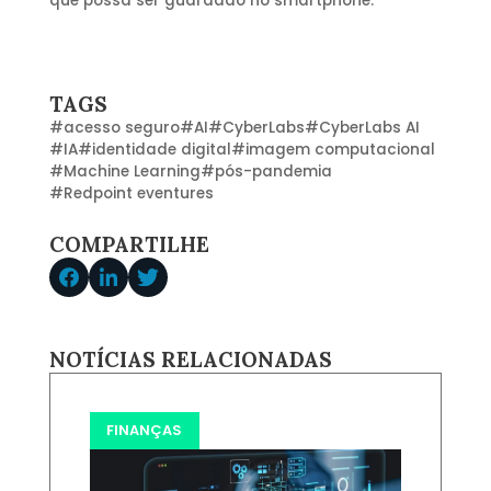
que possa ser guardado no smartphone.
TAGS
#
acesso seguro
#
AI
#
CyberLabs
#
CyberLabs AI
#
IA
#
identidade digital
#
imagem computacional
#
Machine Learning
#
pós-pandemia
#
Redpoint eventures
COMPARTILHE
NOTÍCIAS RELACIONADAS
FINANÇAS