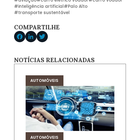
#
aviação
#
carro elétrico voador
#
carro voador
#
inteligência artificial
#
Palo Alto
#
transporte sustentável
COMPARTILHE
NOTÍCIAS RELACIONADAS
AUTOMÓVEIS
AUTOMÓVEIS