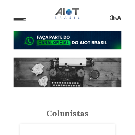
A
A
Colunistas