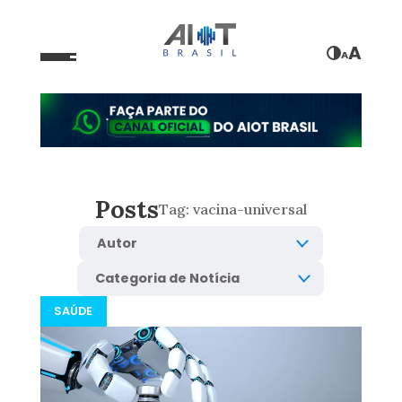
A
A
Posts
Tag:
vacina-universal
SAÚDE