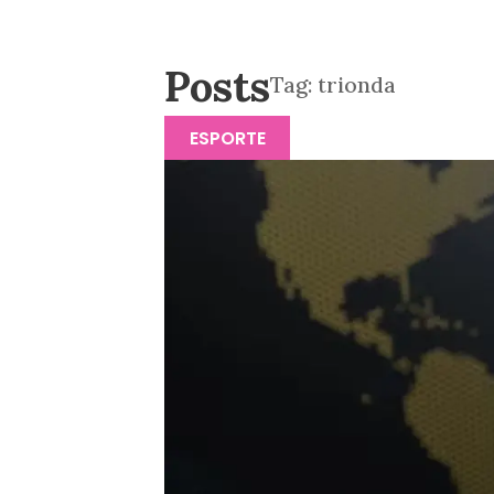
Posts
Tag:
trionda
ESPORTE