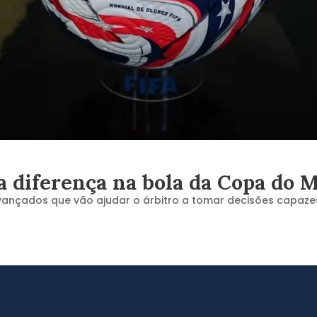
 a diferença na bola da Copa do
vançados que vão ajudar o árbitro a tomar decisões capazes