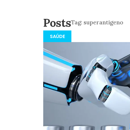
Posts
Tag:
superantigeno
SAÚDE