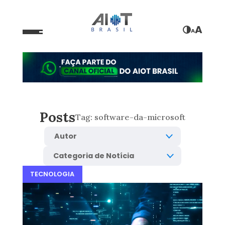
A
A
Posts
Tag:
software-da-microsoft
TECNOLOGIA