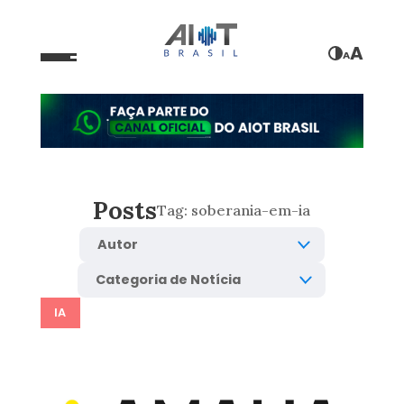
A
A
Posts
Tag:
soberania-em-ia
IA