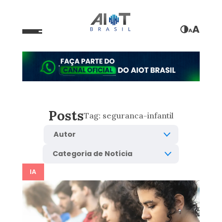
A
A
Posts
Tag:
seguranca-infantil
IA