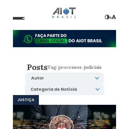
A
A
Posts
Tag:
processos-judiciais
JUSTIÇA