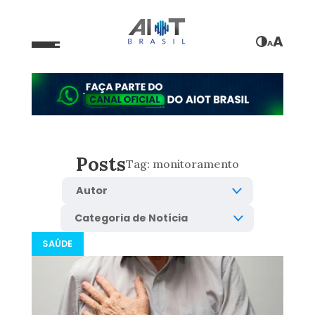
A
A
Posts
Tag:
monitoramento
SAÚDE