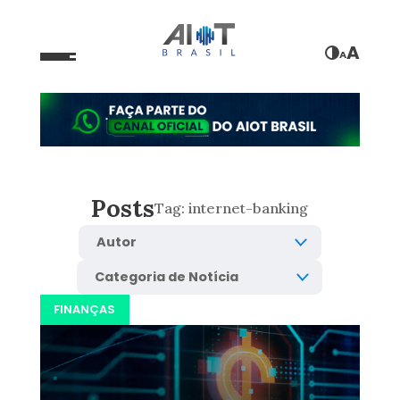
A
A
Posts
Tag:
internet-banking
FINANÇAS