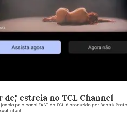
 de," estreia no TCL Channel
 janela pelo canal FAST da TCL, é produzido por Beatriz Prat
ual infantil