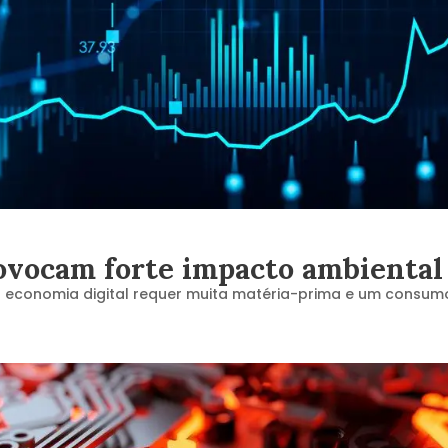
ovocam forte impacto ambiental
 economia digital requer muita matéria-prima e um consumo