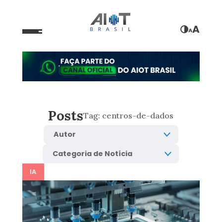
A
A
Posts
Tag:
centros-de-dados
IA