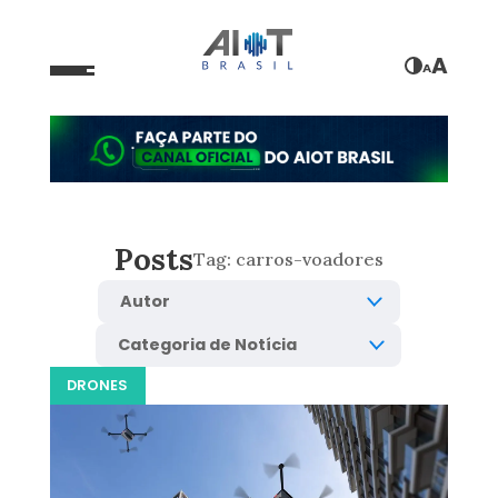
A
A
Posts
Tag:
carros-voadores
DRONES