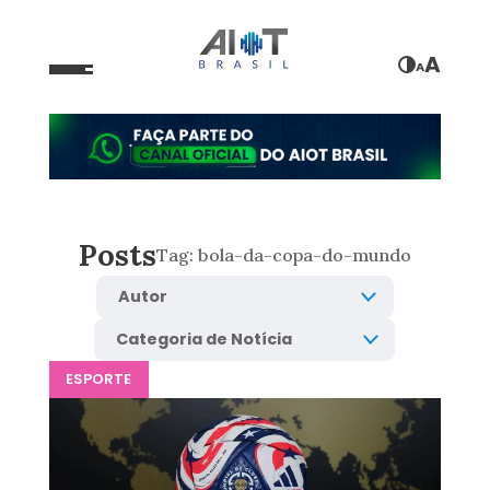
A
A
Posts
Tag:
bola-da-copa-do-mundo
ESPORTE