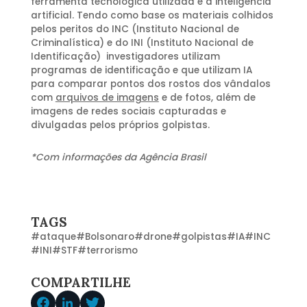
ferramenta tecnológica utilizada é a inteligência
artificial. Tendo como base os materiais colhidos
pelos peritos do INC (Instituto Nacional de
Criminalística) e do INI (Instituto Nacional de
Identificação) investigadores utilizam
programas de identificação e que utilizam IA
para comparar pontos dos rostos dos vândalos
com
arquivos de imagens
e de fotos, além de
imagens de redes sociais capturadas e
divulgadas pelos próprios golpistas.
*Com informações da Agência Brasil
TAGS
#
ataque
#
Bolsonaro
#
drone
#
golpistas
#
IA
#
INC
#
INI
#
STF
#
terrorismo
COMPARTILHE