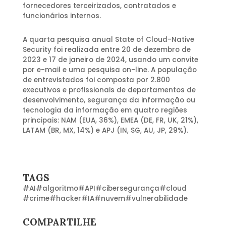
fornecedores terceirizados, contratados e
funcionários internos.
A quarta pesquisa anual State of Cloud-Native
Security foi realizada entre 20 de dezembro de
2023 e 17 de janeiro de 2024, usando um convite
por e-mail e uma pesquisa on-line. A população
de entrevistados foi composta por 2.800
executivos e profissionais de departamentos de
desenvolvimento, segurança da informação ou
tecnologia da informação em quatro regiões
principais: NAM (EUA, 36%), EMEA (DE, FR, UK, 21%),
LATAM (BR, MX, 14%) e APJ (IN, SG, AU, JP, 29%).
TAGS
#
AI
#
algoritmo
#
API
#
cibersegurança
#
cloud
#
crime
#
hacker
#
IA
#
nuvem
#
vulnerabilidade
COMPARTILHE