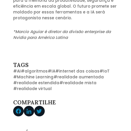
para a melhoria da produtividade, segurança e
eficiência em escala global. O futuro promete ser
moldado por essas ferramentas e a IA será
protagonista nesse cenário.
*
Marcio Aguiar é diretor da divisão enterprise da
Nvidia para América Latina
TAGS
#
AI
#
algoritmos
#
IA
#
internet das coisas
#
IoT
#
Machine Learning
#
realidade aumentada
#
realidade estendida
#
realidade mista
#
realidade virtual
COMPARTILHE