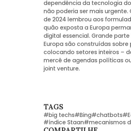
dependência da tecnologia do
não poderia ser mais urgente.
de 2024 lembrou aos formulado
quão exposta a Europa permane
digital essencial. Grande par
Europa são construídas sobre 
colocando setores inteiros – d
mercê de agendas políticas ou
joint venture.
TAGS
#
big techs
#
Bing
#
chatbots
#
E
#
índice Staan
#
mecanismos d
COMPARTILHE