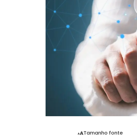
Tamanho fonte
A
A