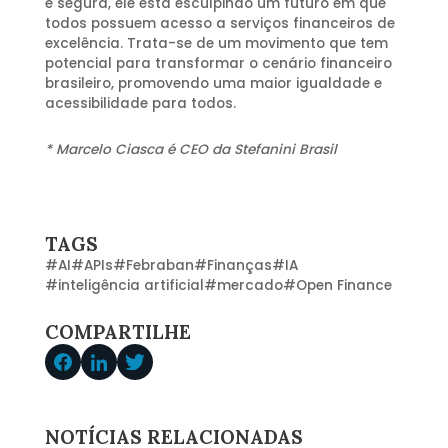
e segura, ele está esculpindo um futuro em que
todos possuem acesso a serviços financeiros de
excelência. Trata-se de um movimento que tem
potencial para transformar o cenário financeiro
brasileiro, promovendo uma maior igualdade e
acessibilidade para todos.
* Marcelo Ciasca é CEO da Stefanini Brasil
TAGS
#
AI
#
APIs
#
Febraban
#
Finanças
#
IA
#
inteligência artificial
#
mercado
#
Open Finance
COMPARTILHE
NOTÍCIAS RELACIONADAS