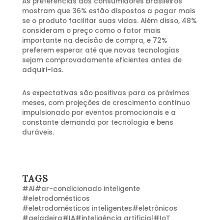
As preferências dos consumidores brasileiros
mostram que 36% estão dispostos a pagar mais
se o produto facilitar suas vidas. Além disso, 48%
consideram o preço como o fator mais
importante na decisão de compra, e 72%
preferem esperar até que novas tecnologias
sejam comprovadamente eficientes antes de
adquiri-las.
As expectativas são positivas para os próximos
meses, com projeções de crescimento contínuo
impulsionado por eventos promocionais e a
constante demanda por tecnologia e bens
duráveis.
TAGS
#
AI
#
ar-condicionado inteligente
#
eletrodomésticos
#
eletrodomésticos inteligentes
#
eletrônicos
#
geladeira
#
IA
#
inteligência artificial
#
IoT