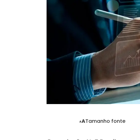
Tamanho fonte
A
A