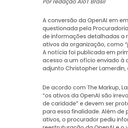
Por redação AIoT Brasil
A conversão da OpenAI em emp
questionada pela Procuradoria-
de informações detalhadas a r
ativos da organização, como 
A notícia foi publicada em pri
acesso a um ofício enviado à 
adjunto Christopher Lamerdin,
De acordo com The Markup, La
“os ativos da OpenAI são irre
de caridade” e devem ser prot
para essa finalidade. Além de 
ativos, o procurador pediu in
reestruturação da OpenAI e o v