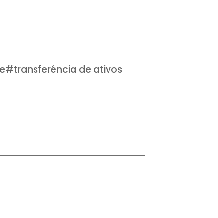
te
#
transferência de ativos