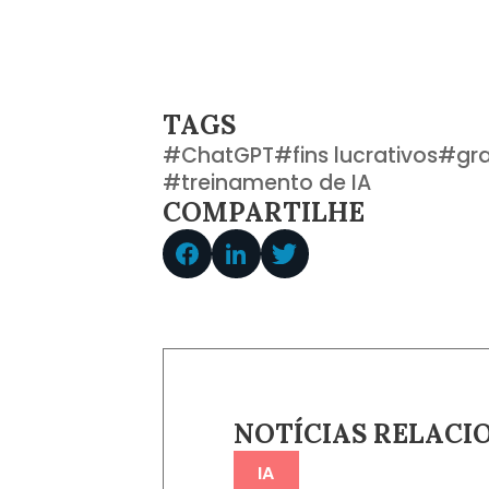
TAGS
#
ChatGPT
#
fins lucrativos
#
gr
#
treinamento de IA
COMPARTILHE
NOTÍCIAS RELACI
IA