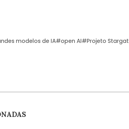
andes modelos de IA
#
open AI
#
Projeto Starga
ONADAS