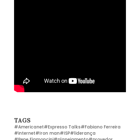
TAGS
#
Americanet
#
Expresso Talks
#
Fabiano Ferreira
#
internet
#
Iron man
#
ISP
#
liderança
#
Pepe Fiamoncini
#
planejamento
#
provedor