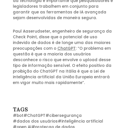
da tecnologia é importante que pesquisadores e
legisladores trabalhem em conjunto para
garantir que as ferramentas de IA avançada
sejam desenvolvidas de maneira segura.
Paul Aaserudseter, engenheiro de segurança da
Check Point, disse que o potencial de uso
indevido de dados é de longe uma das maiores
preocupações com o
ChatGPT
: “O problema em
questão é que a maioria dos usuários
desconhece o risco que envolve o upload desse
tipo de informação sensível. O efeito positivo da
proibição do ChatGPT na Itália é que a Lei de
inteligência artificial da União Europeia entrará
em vigor muito mais rapidamente”.
TAGS
#
bot
#
ChatGPT
#
cibersegurança
#
dados dos usuários
#
inteligência artificial
#
open AI
#
protecao de dados