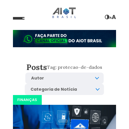
A
A
Posts
Tag:
protecao-de-dados
FINANÇAS