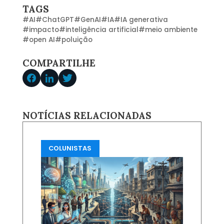
TAGS
#
AI
#
ChatGPT
#
GenAI
#
IA
#
IA generativa
#
impacto
#
inteligência artificial
#
meio ambiente
#
open AI
#
poluição
COMPARTILHE
NOTÍCIAS RELACIONADAS
COLUNISTAS