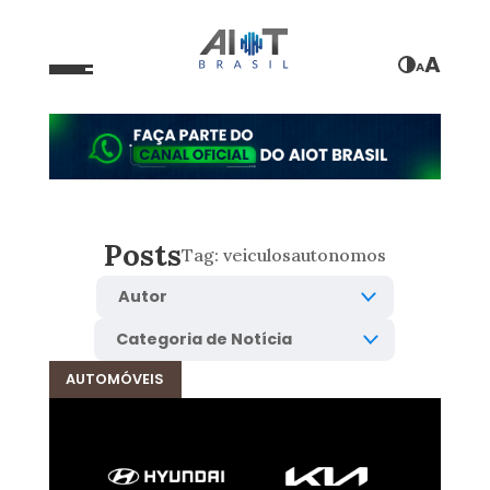
A
A
Posts
Tag:
veiculosautonomos
AUTOMÓVEIS