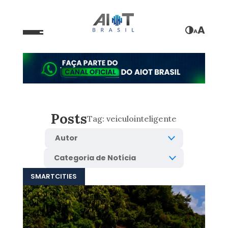
A
A
Posts
Tag:
veiculointeligente
SMARTCITIES