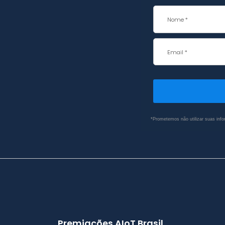
*Prometemos não utilizar suas info
Premiações AIoT Brasil