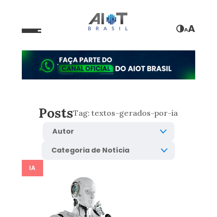
A
A
Posts
Tag:
textos-gerados-por-ia
IA