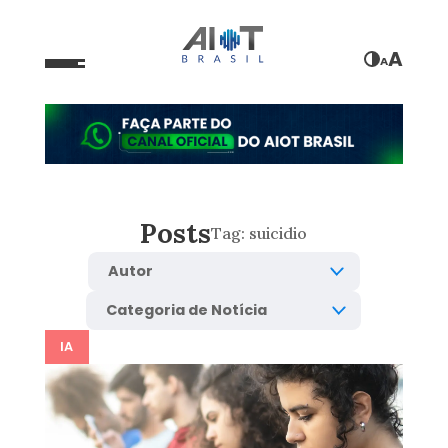
A
A
Posts
Tag:
suicidio
IA