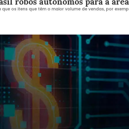
asil robôs autônomos para a área
 para que os itens que têm o maior volume de vendas, por ex