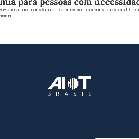
omia para pessoas com necessidad
peça-chave ao transformar residências comuns em smart hom
umana