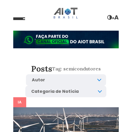
A
A
Posts
Tag:
semicondutores
IA